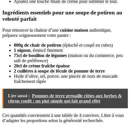
Ajoutez une touche finale de crème pour sublimer le tout.
Ingrédients essentiels pour une soupe de potiron au
velouté parfait
Pour retrouver la chaleur d’une
cuisine maison
authentique,
préparez soigneusement votre panier :
800g de chair de potiron
(épluché et coupé en cubes)
1 oignon
, émincé finement
75cl de bouillon de légumes
(maison ou du commerce, peu
salé de préférence)
20cl de crème fraîche épaisse
2 cuillères à soupe de fécule de pomme de terre
Huile d’olive, sel, poivre, une pincée de noix de muscade
fraîchement râpée
Lire aussi :
Pommes de terre grenaille rôties aux herbes &
citron confit : un plat simple qui fait grand effet
Ces quantités conviennent à une tablée de 4 convives. Libre à vous
d’adapter les proportions selon la générosité recherchée.