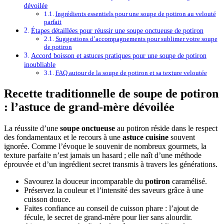
dévoilée
Ingrédients essentiels pour une soupe de potiron au velouté
parfait
Étapes détaillées pour réussir une soupe onctueuse de potiron
Suggestions d’accompagnements pour sublimer votre soupe
de potiron
Accord boisson et astuces pratiques pour une soupe de potiron
inoubliable
FAQ autour de la soupe de potiron et sa texture veloutée
Recette traditionnelle de soupe de potiron
: l’astuce de grand-mère dévoilée
La réussite d’une
soupe onctueuse
au potiron réside dans le respect
des fondamentaux et le recours à une
astuce cuisine
souvent
ignorée. Comme l’évoque le souvenir de nombreux gourmets, la
texture parfaite n’est jamais un hasard ; elle naît d’une méthode
éprouvée et d’un ingrédient secret transmis à travers les générations.
Savourez la douceur incomparable du
potiron
caramélisé.
Préservez la couleur et l’intensité des saveurs grâce à une
cuisson douce.
Faites confiance au conseil de cuisson phare : l’ajout de
fécule, le secret de grand-mère pour lier sans alourdir.