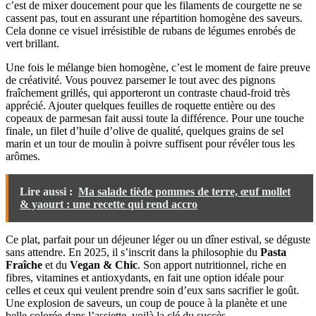
c’est de mixer doucement pour que les filaments de courgette ne se
cassent pas, tout en assurant une répartition homogène des saveurs.
Cela donne ce visuel irrésistible de rubans de légumes enrobés de
vert brillant.
Une fois le mélange bien homogène, c’est le moment de faire preuve
de créativité. Vous pouvez parsemer le tout avec des pignons
fraîchement grillés, qui apporteront un contraste chaud-froid très
apprécié. Ajouter quelques feuilles de roquette entière ou des
copeaux de parmesan fait aussi toute la différence. Pour une touche
finale, un filet d’huile d’olive de qualité, quelques grains de sel
marin et un tour de moulin à poivre suffisent pour révéler tous les
arômes.
Lire aussi :
Ma salade tiède pommes de terre, œuf mollet
& yaourt : une recette qui rend accro
Ce plat, parfait pour un déjeuner léger ou un dîner estival, se déguste
sans attendre. En 2025, il s’inscrit dans la philosophie du
Pasta
Fraîche
et du
Vegan & Chic
. Son apport nutritionnel, riche en
fibres, vitamines et antioxydants, en fait une option idéale pour
celles et ceux qui veulent prendre soin d’eux sans sacrifier le goût.
Une explosion de saveurs, un coup de pouce à la planète et une
belle colorée dans l’assiette, voilà la clé du succès.