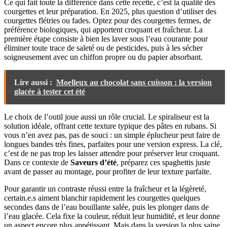
Ce qui fait toute la différence dans cette recette, c’est la qualité des
courgettes et leur préparation. En 2025, plus question d’utiliser des
courgettes flétries ou fades. Optez pour des courgettes fermes, de
préférence biologiques, qui apportent croquant et fraîcheur. La
première étape consiste à bien les laver sous l’eau courante pour
éliminer toute trace de saleté ou de pesticides, puis à les sécher
soigneusement avec un chiffon propre ou du papier absorbant.
Lire aussi :
Moelleux au chocolat sans cuisson : la version
glacée à tester cet été
Le choix de l’outil joue aussi un rôle crucial. Le spiraliseur est la
solution idéale, offrant cette texture typique des pâtes en rubans. Si
vous n’en avez pas, pas de souci : un simple éplucheur peut faire de
longues bandes très fines, parfaites pour une version express. La clé,
c’est de ne pas trop les laisser attendre pour préserver leur croquant.
Dans ce contexte de
Saveurs d’été
, préparez ces spaghettis juste
avant de passer au montage, pour profiter de leur texture parfaite.
Pour garantir un contraste réussi entre la fraîcheur et la légèreté,
certain.e.s aiment blanchir rapidement les courgettes quelques
secondes dans de l’eau bouillante salée, puis les plonger dans de
l’eau glacée. Cela fixe la couleur, réduit leur humidité, et leur donne
un aspect encore plus appétissant. Mais dans la version la plus saine,