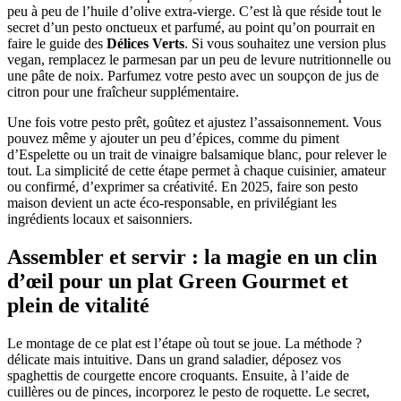
peu à peu de l’huile d’olive extra-vierge. C’est là que réside tout le
secret d’un pesto onctueux et parfumé, au point qu’on pourrait en
faire le guide des
Délices Verts
. Si vous souhaitez une version plus
vegan, remplacez le parmesan par un peu de levure nutritionnelle ou
une pâte de noix. Parfumez votre pesto avec un soupçon de jus de
citron pour une fraîcheur supplémentaire.
Une fois votre pesto prêt, goûtez et ajustez l’assaisonnement. Vous
pouvez même y ajouter un peu d’épices, comme du piment
d’Espelette ou un trait de vinaigre balsamique blanc, pour relever le
tout. La simplicité de cette étape permet à chaque cuisinier, amateur
ou confirmé, d’exprimer sa créativité. En 2025, faire son pesto
maison devient un acte éco-responsable, en privilégiant les
ingrédients locaux et saisonniers.
Assembler et servir : la magie en un clin
d’œil pour un plat
Green Gourmet
et
plein de vitalité
Le montage de ce plat est l’étape où tout se joue. La méthode ?
délicate mais intuitive. Dans un grand saladier, déposez vos
spaghettis de courgette encore croquants. Ensuite, à l’aide de
cuillères ou de pinces, incorporez le pesto de roquette. Le secret,