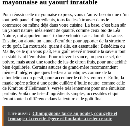
mayonnaise au yaourt inratable
Pour réussir cette mayonnaise express, vous n’aurez besoin que d’un
tout petit panel d’ingrédients, tous faciles à trouver dans le
commerce ou même déjà dans votre cuisine. La base, c’est bien sûr
un yaourt nature, idéalement de qualité, comme ceux bio de Léa
Nature, qui apportent une Texture veloutée sans alourdir la sauce.
Ensuite, on ajoute un jaune d’œuf dur pour apporter de la structure
et du goût. La moutarde, quant à elle, est essentielle : Bénédicta ou
Maille, celle qui vous plaît, leur goût relevé intensifie la saveur tout
en stabilisant l’émulsion. Pour relever la sauce, un peu de sel, de
poivre, mais aussi une touche de jus de citron frais, pour une acidité
bien équilibrée. Certains astuces de grand-mère recommandent
même d’intégrer quelques herbes aromatiques comme de la
ciboulette ou du persil, pour accentuer le côté savoureux. Enfin, la
magie opère grâce à une petite cuillère d’huile neutre, comme celle
de Kraft ou d’Hellmann’s, versée très lentement pour une émulsion
parfaite. Voilà une liste d’ingrédients simples, accessibles et qui
feront toute la différence dans la texture et le goût final.
Lire aussi :
Champignons farcis au poulet, courgette et
fromage : la recette légère et fondante à tester ce soir