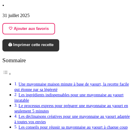
•
31 juillet 2025
🤍 Ajouter aux favoris
🖨️ Imprimer cette recette
Sommaire
Une mayonnaise maison minute à base de yaourt, la recette facile
qui étonne par sa légèreté
Les ingrédients indispensables pour une mayonnaise au yaourt
inratable
Le processus express pour préparer une mayonnaise au yaourt en
seulement 5 minutes
Les déclinaisons créatives pour une mayonnaise au yaourt adaptée
à toutes vos envies
Les conseils pour réussir sa mayonnaise au yaourt à chaque coup