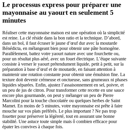
Le processus express pour préparer une
mayonnaise au yaourt en seulement 5
minutes
Réaliser cette mayonnaise maison est une opération où la simplicité
est reine. La clé réside dans la bon ratio et la technique. D’abord,
dans un bol, il faut écraser le jaune d’œuf dur avec la moutarde
Bénédicta, en mélangeant bien pour obtenir une pâte homogène.
Parallèlement, battez votre yaourt nature avec une fourchette ou,
pour un résultat plus aéré, avec un fouet électrique. L’étape suivante
consiste à verser le yaourt prétendument liquide, petit à petit, sur la
préparation à base d’œuf et de moutarde, en faisant attention à
maintenir une rotation constante pour obtenir une émulsion fine. La
texture doit devenir crémeuse et onctueuse, sans grumeaux ni phases
liquides séparées. Enfin, ajustez l’assaisonnement en sel, poivre, et
un peu de jus de citron. Pour transformer cette recette en une sauce
encore plus gourmande, on peut y mélanger un peu de Pierre
Marcolini pour la touche chocolatée ou quelques herbes de Saint
Mamet. En moins de 5 minutes, votre mayonnaise est prête à faire
mouche sur vos plats préférés. Le plus important ? Ne pas trop
fouetter pour préserver la légèreté, tout en assurant une bonne
stabilité. Une astuce toute simple mais ô combien efficace pour
épater les convives à chaque fois.