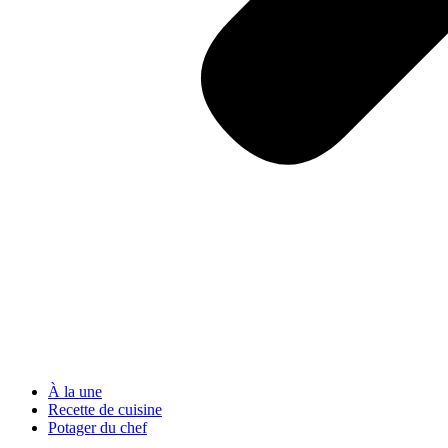
À la une
Recette de cuisine
Potager du chef