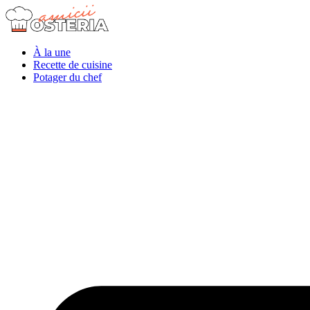
À la une
Recette de cuisine
Potager du chef