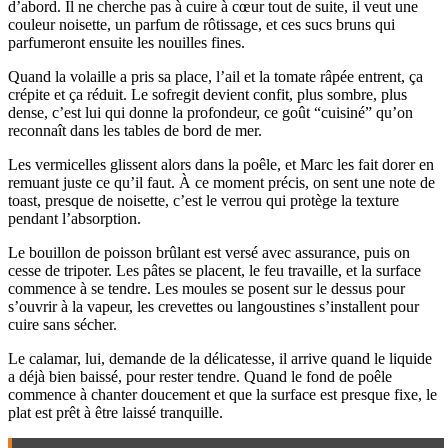
d’abord. Il ne cherche pas à cuire à cœur tout de suite, il veut une
couleur noisette, un parfum de rôtissage, et ces sucs bruns qui
parfumeront ensuite les nouilles fines.
Quand la volaille a pris sa place, l’ail et la tomate râpée entrent, ça
crépite et ça réduit. Le sofregit devient confit, plus sombre, plus
dense, c’est lui qui donne la profondeur, ce goût “cuisiné” qu’on
reconnaît dans les tables de bord de mer.
Les vermicelles glissent alors dans la poêle, et Marc les fait dorer en
remuant juste ce qu’il faut. À ce moment précis, on sent une note de
toast, presque de noisette, c’est le verrou qui protège la texture
pendant l’absorption.
Le bouillon de poisson brûlant est versé avec assurance, puis on
cesse de tripoter. Les pâtes se placent, le feu travaille, et la surface
commence à se tendre. Les moules se posent sur le dessus pour
s’ouvrir à la vapeur, les crevettes ou langoustines s’installent pour
cuire sans sécher.
Le calamar, lui, demande de la délicatesse, il arrive quand le liquide
a déjà bien baissé, pour rester tendre. Quand le fond de poêle
commence à chanter doucement et que la surface est presque fixe, le
plat est prêt à être laissé tranquille.