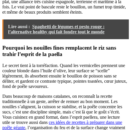
plat, une alliance très cuisine espagnole, terrienne et maritime à la
fois. Le vrai point de bascule reste le bouillon, un fumet trop timide,
et même de beaux produits semblent éteints.
Lire aussi :
Spaghetti de légumes et pesto rouge :
l’alternative healthy qui fait fondre tout le monde
Pourquoi les nouilles fines remplacent le riz sans
trahir l’esprit de la paella
Le secret tient à la torréfaction. Quand les vermicelles prennent une
couleur blonde dans l’huile d’olive, leur surface se “scelle”
légèrement, ils absorbent ensuite le bouillon de poisson sans se
déliter, et gardent ce contraste typique, pointes toastées, cœur juteux,
fond de poêle savoureux.
Dans beaucoup de maisons catalanes, on reconnaît la recette
traditionnelle à un geste, arrêter de remuer au bon moment. Les
nouilles s’alignent, la cuisson se stabilise, et la poêle concentre les
sucs, c’est une discipline simple, mais c’est là que le goût s’écrit.
Vous cuisinez en grand format, dans l’esprit paellera, une lecture
utile se trouve aussi dans
ces idées de recettes à préparer dans une
poêle géante
, l’organisation du feu et de la surface change vraiment