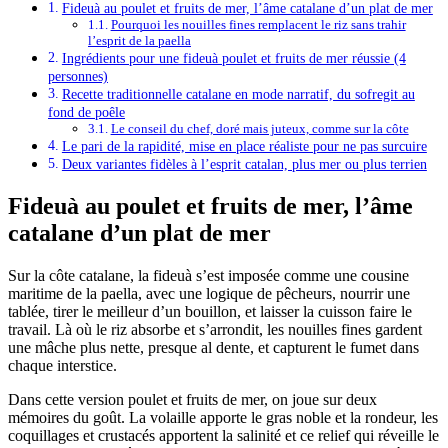
Fideuà au poulet et fruits de mer, l’âme catalane d’un plat de mer
Pourquoi les nouilles fines remplacent le riz sans trahir
l’esprit de la paella
Ingrédients pour une fideuà poulet et fruits de mer réussie (4
personnes)
Recette traditionnelle catalane en mode narratif, du sofregit au
fond de poêle
Le conseil du chef, doré mais juteux, comme sur la côte
Le pari de la rapidité, mise en place réaliste pour ne pas surcuire
Deux variantes fidèles à l’esprit catalan, plus mer ou plus terrien
Fideuà au poulet et fruits de mer, l’âme
catalane d’un plat de mer
Sur la côte catalane, la fideuà s’est imposée comme une cousine
maritime de la paella, avec une logique de pêcheurs, nourrir une
tablée, tirer le meilleur d’un bouillon, et laisser la cuisson faire le
travail. Là où le riz absorbe et s’arrondit, les nouilles fines gardent
une mâche plus nette, presque al dente, et capturent le fumet dans
chaque interstice.
Dans cette version poulet et fruits de mer, on joue sur deux
mémoires du goût. La volaille apporte le gras noble et la rondeur, les
coquillages et crustacés apportent la salinité et ce relief qui réveille le