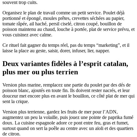
souvent trop cuits.
Organisez le plan de travail comme un petit service. Poulet déjà
portionné et épongé, moules prêtes, crevettes séchées au papier,
tomate râpée, ail haché, persil ciselé, citron coupé, bouillon de
poisson maintenu au chaud, louche à portée, plat de service prévu, et
vous cuisinez avec calme.
Ce rituel fait gagner du temps réel, pas du temps “marketing”, et il
laisse la place au geste, saisir, dorer, infuser, lier, napper.
Deux variantes fidèles à l’esprit catalan,
plus mer ou plus terrien
Version plus marine, remplacez une partie du poulet par des dés de
poisson blanc, ajoutés en toute fin. Ils doivent rester nacrés, et leur
douceur met encore plus en avant le bouillon, ce côté plat de mer qui
sent la crique.
Version plus terrienne, gardez les fruits de mer pour l’ADN,
augmentez un peu la volaille, puis jouez une pointe de paprika fumé
doux. La cuisine espagnole adore ce pont entre feu, gras et fumet,
surtout quand on sert la poêle au centre avec un aïoli et des quartiers
de citron.