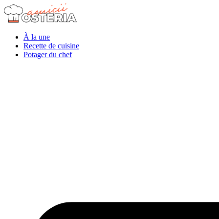
À la une
Recette de cuisine
Potager du chef