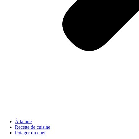
À la une
Recette de cuisine
Potager du chef