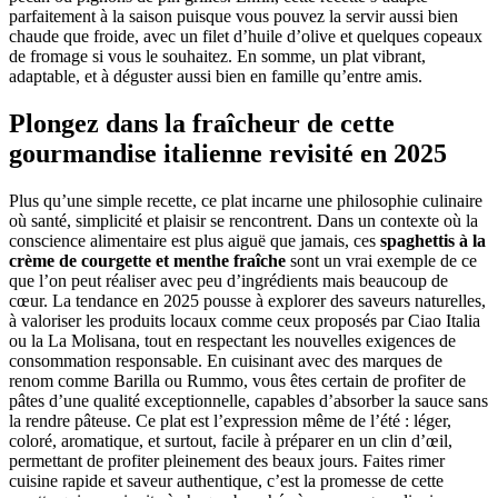
parfaitement à la saison puisque vous pouvez la servir aussi bien
chaude que froide, avec un filet d’huile d’olive et quelques copeaux
de fromage si vous le souhaitez. En somme, un plat vibrant,
adaptable, et à déguster aussi bien en famille qu’entre amis.
Plongez dans la fraîcheur de cette
gourmandise italienne revisité en 2025
Plus qu’une simple recette, ce plat incarne une philosophie culinaire
où santé, simplicité et plaisir se rencontrent. Dans un contexte où la
conscience alimentaire est plus aiguë que jamais, ces
spaghettis à la
crème de courgette et menthe fraîche
sont un vrai exemple de ce
que l’on peut réaliser avec peu d’ingrédients mais beaucoup de
cœur. La tendance en 2025 pousse à explorer des saveurs naturelles,
à valoriser les produits locaux comme ceux proposés par Ciao Italia
ou la La Molisana, tout en respectant les nouvelles exigences de
consommation responsable. En cuisinant avec des marques de
renom comme Barilla ou Rummo, vous êtes certain de profiter de
pâtes d’une qualité exceptionnelle, capables d’absorber la sauce sans
la rendre pâteuse. Ce plat est l’expression même de l’été : léger,
coloré, aromatique, et surtout, facile à préparer en un clin d’œil,
permettant de profiter pleinement des beaux jours. Faites rimer
cuisine rapide et saveur authentique, c’est la promesse de cette