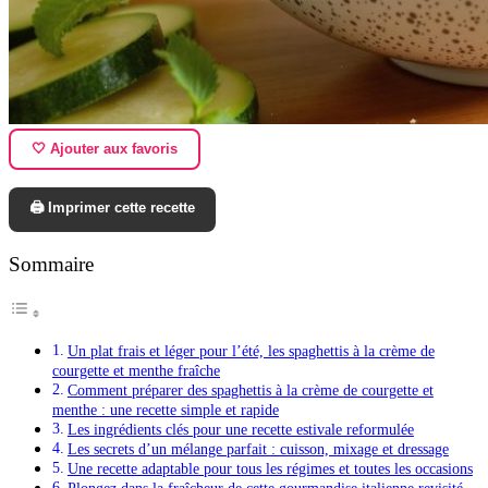
🤍 Ajouter aux favoris
🖨️ Imprimer cette recette
Sommaire
Un plat frais et léger pour l’été, les spaghettis à la crème de
courgette et menthe fraîche
Comment préparer des spaghettis à la crème de courgette et
menthe : une recette simple et rapide
Les ingrédients clés pour une recette estivale reformulée
Les secrets d’un mélange parfait : cuisson, mixage et dressage
Une recette adaptable pour tous les régimes et toutes les occasions