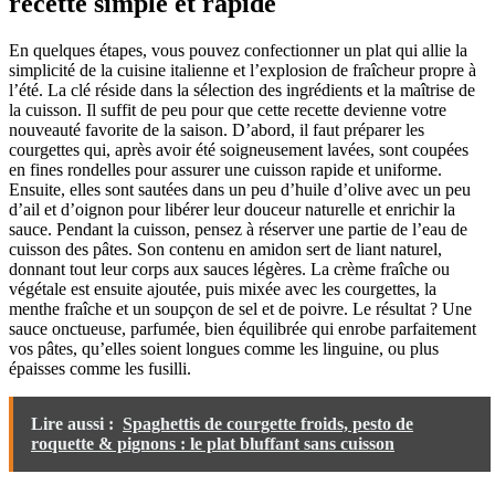
recette simple et rapide
En quelques étapes, vous pouvez confectionner un plat qui allie la
simplicité de la cuisine italienne et l’explosion de fraîcheur propre à
l’été. La clé réside dans la sélection des ingrédients et la maîtrise de
la cuisson. Il suffit de peu pour que cette recette devienne votre
nouveauté favorite de la saison. D’abord, il faut préparer les
courgettes qui, après avoir été soigneusement lavées, sont coupées
en fines rondelles pour assurer une cuisson rapide et uniforme.
Ensuite, elles sont sautées dans un peu d’huile d’olive avec un peu
d’ail et d’oignon pour libérer leur douceur naturelle et enrichir la
sauce. Pendant la cuisson, pensez à réserver une partie de l’eau de
cuisson des pâtes. Son contenu en amidon sert de liant naturel,
donnant tout leur corps aux sauces légères. La crème fraîche ou
végétale est ensuite ajoutée, puis mixée avec les courgettes, la
menthe fraîche et un soupçon de sel et de poivre. Le résultat ? Une
sauce onctueuse, parfumée, bien équilibrée qui enrobe parfaitement
vos pâtes, qu’elles soient longues comme les linguine, ou plus
épaisses comme les fusilli.
Lire aussi :
Spaghettis de courgette froids, pesto de
roquette & pignons : le plat bluffant sans cuisson