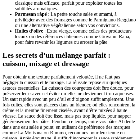
classique mais efficace, parfait pour exploiter toutes les
subtilités aromatiques.
Parmesan râpé
: La petite touche salée et umami, à
privilégier avec des fromages comme le Parmigiano Reggiano
ou une alternative végétalienne selon vos convictions.
Huiles d’olive
: Extra vierge, comme celles des producteurs
locaux ou des références italiennes comme Giovanni Rana,
pour faire revenir les légumes ou arroser la pâte.
Les secrets d’un mélange parfait :
cuisson, mixage et dressage
Pour obtenir une texture parfaitement veloutée, il ne faut pas
négliger la cuisson et le mixage. La réussite repose sur quelques
astuces essentielles. La cuisson des courgettes doit être douce, pour
préserver leur saveur et éviter qu’elles ne deviennent trop aqueuses.
Un saut rapide avec un peu d’ail et d’oignon suffit amplement. Une
fois cuites, elles sont placées dans un blender, où elles rencontrent la
crème et la menthe finement ciselée, avant d’être mixées à haute
vitesse. La sauce doit être lisse, mais pas trop liquide, pour napper
généreusement les pâtes. Pendant ce temps, cuire vos pâtes Al dente
dans une eau salée à point, en utilisant de préférence des marques
comme La Molisana ou Rummo, reconnues pour leur tenue en
cuisson. Après égouttage, il suffit d’incorporer la sauce rapidement