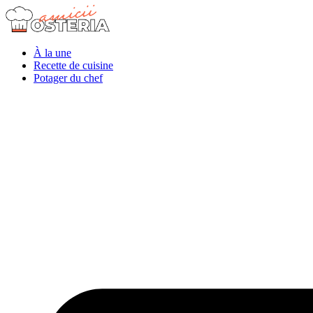
À la une
Recette de cuisine
Potager du chef