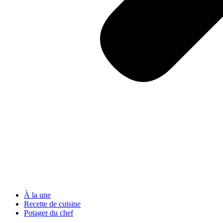
À la une
Recette de cuisine
Potager du chef